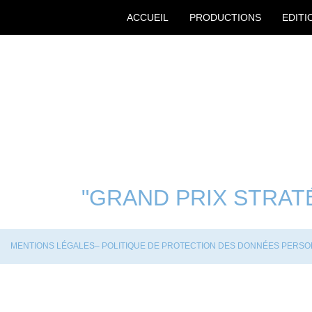
SKIP
ACCUEIL
PRODUCTIONS
EDITI
TO
CONTENT
CAPITAINE
PRODUCTION
PLOUF –
MUSIQUES &
STUDIO DE
SOUND
PRODUCTION
DESIGN
SONORE |
PARIS
"GRAND PRIX STRAT
NAVIGATION
MENTIONS LÉGALES
– POLITIQUE DE PROTECTION DES DONNÉES PERS
DE
L’ARTICLE