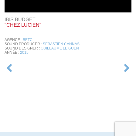
IBIS BUDGET
"CHEZ LUCIEN"
AGENCE :
BETC
SOUND PRODUCER :
SEBASTIEN CANNAS
SOUND DESIGNER :
GUILLAUME LE GUEN
ANNÉE :
2015
NAVIGATION
DE
L’ARTICLE