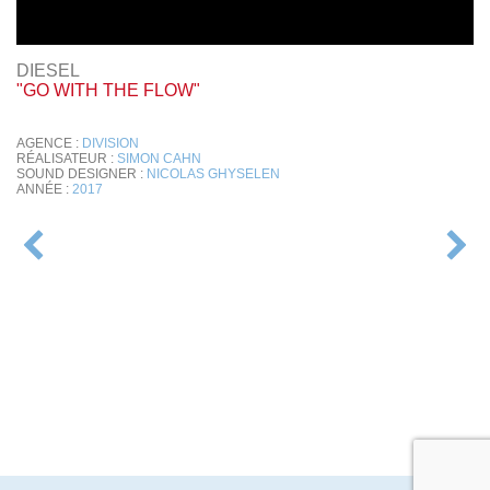
DIESEL
"GO WITH THE FLOW"
AGENCE :
DIVISION
RÉALISATEUR :
SIMON CAHN
SOUND DESIGNER :
NICOLAS GHYSELEN
ANNÉE :
2017
NAVIGATION
DE
L’ARTICLE