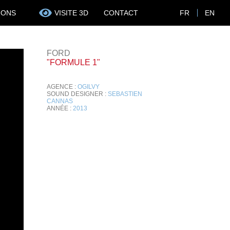
IONS
VISITE 3D
CONTACT
FR
EN
FORD
"FORMULE 1"
AGENCE :
OGILVY
SOUND DESIGNER :
SEBASTIEN
CANNAS
ANNÉE :
2013