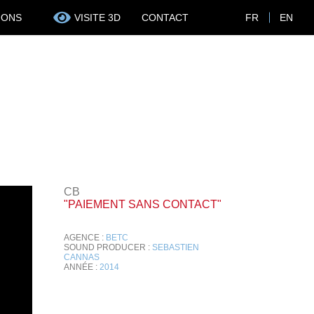
IONS
VISITE 3D
CONTACT
FR
EN
CB
"PAIEMENT SANS CONTACT"
AGENCE :
BETC
SOUND PRODUCER :
SEBASTIEN
CANNAS
ANNÉE :
2014