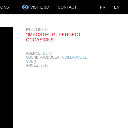
IONS
VISITE 3D
CONTACT
FR
EN
PEUGEOT
"IMPOSTEUR | PEUGEOT
OCCASIONS"
AGENCE :
BETC
SOUND PRODUCER :
GUILLAUME LE
GUEN
ANNÉE :
2017