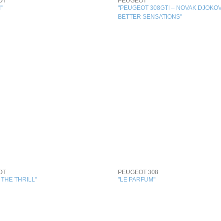
OT
PEUGEOT
"
"PEUGEOT 308GTI – NOVAK DJOKOV
BETTER SENSATIONS"
OT
PEUGEOT 308
 THE THRILL"
"LE PARFUM"