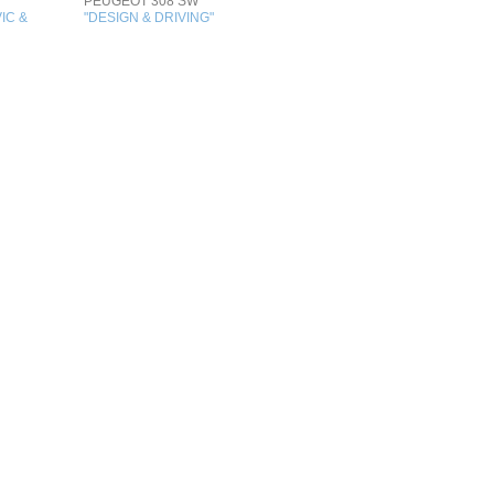
PEUGEOT 308 SW
IC &
"DESIGN & DRIVING"