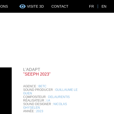
IONS
VISITE 3D
CONTACT
FR
EN
L'ADAPT
"SEEPH 2023"
AGENCE :
BETC
SOUND PRODUCER :
GUILLAUME LE
GUEN
COMPOSITEUR :
DELAURENTIS
RÉALISATEUR :
I.A
SOUND DESIGNER :
NICOLAS
GHYSELEN
ANNÉE :
2023