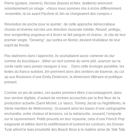
Pierre (guitare, claviers), Nicolas (basse) et Alex (batterie) amorcent
volontairement un virage : «Nous nous sommes mis à écrire différemment,
ensemble, là où avant Pacôme et Jim se chargeaient des compos.»
Révolution de poche pour le quintet : de cette approche démocratique
choisie et révérée est née une direction musicale inédite. Abrasif, ambigu,
leur songwriting anguleux et à tiroirs se fait sanguin et charnu ; le clip de leur
premier single, “Growing”, qui sortira en février, devient révélateur de leur
esprit de fronde.
Pas staliniens dans l’approche, ils souhaitaient aussi «amener du dur
comme du bucolique» ; titiller un nerf comme du verre pilé, avancer sur la
corde raide sans jamais naviguer à vue… Dans cette écologie parallèle, les
textes du franco-suédois Jim prennent alors des sentiers de traverse, du
cut
up
aux floraisons d’une Emily Dickinson, la dimension littéraire et poétique
primant.
Comme un jeu de pistes, ces quatre premiers titres s’accompagnent, dans
leur version digitale, d’autant de remixes accouchés par la fine fleur de la
production actuelle (Saint Michel, Le Vasco, Tommy Jacob ou NightWorks, le
5ème membre de Metronomy) ; ils posent ainsi les bases d’une cartographie
enchantée, entre chaleur et tensions, où la mélancolie, souvent, l’emporte
sur le rayonnement. Petits poucets en leur royaume, celui d’une French Pop
exigeante et lettrée dont ils redéfinissent et lustrent les contours, les Erevan
Tusk allient le legs ensoleillé des Beach Boys à la matière grise de Talk Talk,