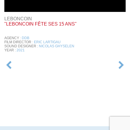
LEBONCOIN
"LEBONCOIN FÊTE SES 15 ANS"
AGENCY :
DDB
FILM DIRECTOR :
ERIC LARTIGAU
SOUND DESIGNER :
NICOLAS GHYSELEN
YEAR :
2021
POST
NAVIGATION