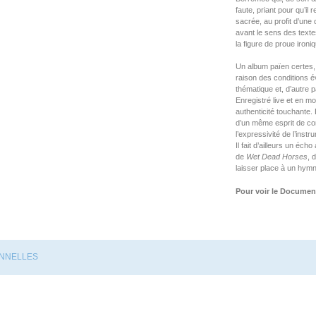
faute, priant pour qu’il 
sacrée, au profit d’une 
avant le sens des texte
la figure de proue ironi
Un album païen certes, m
raison des conditions é
thématique et, d’autre p
Enregistré live et en m
authenticité touchante
d’un même esprit de com
l’expressivité de l’ins
Il fait d’ailleurs un éch
de
Wet Dead Horses
, 
laisser place à un hymn
Pour voir le Documen
ONNELLES