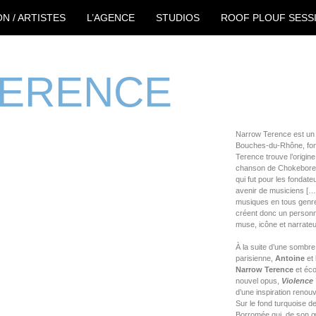
ON / ARTISTES
L’AGENCE
STUDIOS
ROOF PLOUF SESS
ERENCE
Narrow Terence est un 
Bouches-du-Rhône, fond
Terence trouve l’origin
chanson de Chokebore
qui fut pour les fondat
avenir de musiciens […]
musiques en tous genr
créent donc un personna
muse, icône et narrate
À la suite d’une sombre
parisienne,
Antoine
et
Narrow Terence
et écop
nouvel opus,
Violence 
d’une inspiration renouve
Sur le fond turquoise d
Borromée qui, de son œi