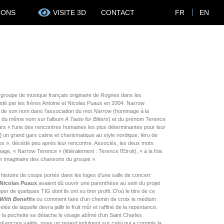
IONS
VISITE 3D
CONTACT
FR
EN
groupe de musique français originaire de Rognes dans les
é par les frères Antoine et Nicolas Puaux en 2004. Narrow
e de son nom dans l’association du mot
Narrow
(hommage à la
 du même nom sur l’album
A Taste for Bitters
) et du prénom Terence
eurs
« l’une des rencontres humaines les plus déterminantes pour leur
 un grand gars calme et charismatique au style nordique, féru de
es »
, décédé peu après leur rencontre. Associés, les deux mots
ge, « Narrow Terence » (littéralement : Terence l’Etroit),
« à la fois
ur imaginaire des chansons du groupe »
.
 histoire de coups portés dans les loges d’une salle de concert
Nicolas Puaux
avaient dû ouvrir une parenthèse au sein du projet
er de quelques TIG dont ils ont su tirer profit. D’où le titre de ce
With Benefits
ou comment faire d’un chemin de croix le médium
lée de laquelle devra jaillir le fruit mûr et raffiné de la repentance.
e la pochette se détache le visage abîmé d’un Saint Charles
l encore valide, pose un regard indulgent sur celui qui a commis la