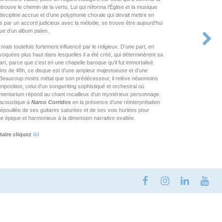
retrouve le chemin de la vertu. Lui qui réforma l’Église et la musique
discipline accrue et d’une polyphonie chorale qui devait mettre en
s par un accord judicieux avec la mélodie, se trouve être aujourd’hui
que d’un album païen.
ais toutefois fortement influencé par le religieux. D’une part, en
voquées plus haut dans lesquelles il a été créé, qui déterminèrent sa
art, parce que c’est en une chapelle baroque qu’il fut immortalisé.
oins de 48h, ce disque est d’une ampleur majestueuse et d’une
. Beaucoup moins métal que son prédécesseur, il relève néanmoins
position, celui d’un songwriting sophistiqué et orchestral où
trumentarium répond au chant rocailleux d’un mystérieux personnage.
o acoustique à
Narco Corridos
en la présence d’une réinterprétation
dépouillée de ses guitares saturées et de ses voix hurlées pour
e épique et harmonieux à la dimension narrative exaltée.
taire cliquez
ici